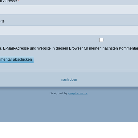
il-Adresse
*
ite
, E-Mail-Adresse und Website in diesem Browser für meinen nächsten Kommentar
nach oben
Designed by
grapheum.de
.
 Cookies zu.
Weitere Informationen
Akzeptieren
en" eingestellt, um das beste Surferlebnis zu ermöglichen. Wenn du d