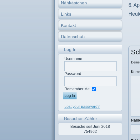
Nähkästchen
6. Ap
Heute
Links
Kontakt
Datenschutz
Log In
Sc
Username
Deine 
Komm
Password
Remember Me
Lost your password?
Besucher-Zähler
Nam
Besuche seit Juni 2018
754962