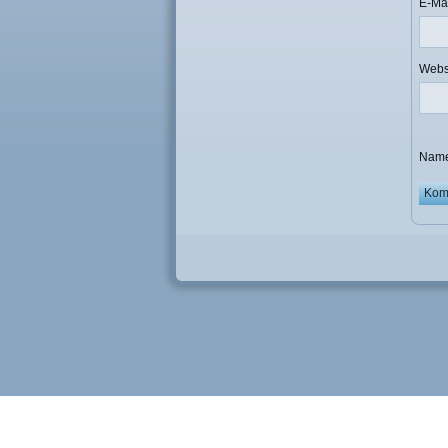
E-Ma
Webs
Name
Durch die weitere Nutzung der Seite stimmst du der Verwendung von
Die Cookie-Einstellungen auf dieser Website sind auf "Cookies zulass
auf "Akzeptieren" klickst, erklärst du sich damit einverstanden.