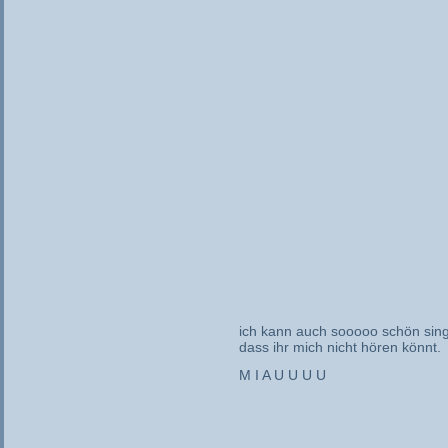
ich kann auch sooooo schön sin
dass ihr mich nicht hören könnt.
M I A U U U U