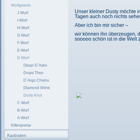
Wurfgalerie
Unser kleiner Dusty möchte i
J-Wurf
Tagen auch noch nichts sehe
I-Wurf
Aber ich bin mir sicher –
H-Wurf
wir können ihn überzeugen, 
G-Wurf
sooooo schön ist in die Welt 
F-Wurf
E-Wurf
D-Wurf
Djego D`Ayko
Drops Theo
D`Argo Chianu
Diamond Shine
Dusty Knut
C-Wurf
B-Wurf
A-Wurf
Kittenpreise
Kastraten