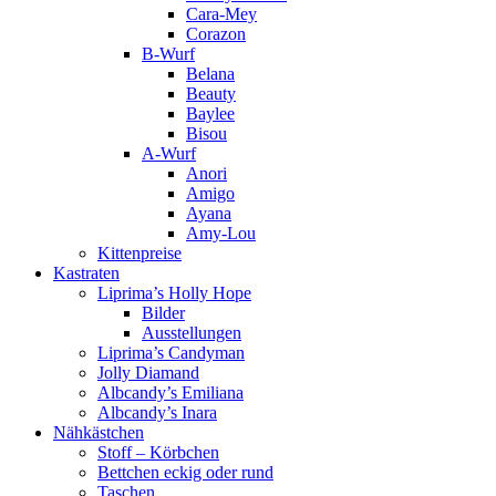
Cara-Mey
Corazon
B-Wurf
Belana
Beauty
Baylee
Bisou
A-Wurf
Anori
Amigo
Ayana
Amy-Lou
Kittenpreise
Kastraten
Liprima’s Holly Hope
Bilder
Ausstellungen
Liprima’s Candyman
Jolly Diamand
Albcandy’s Emiliana
Albcandy’s Inara
Nähkästchen
Stoff – Körbchen
Bettchen eckig oder rund
Taschen