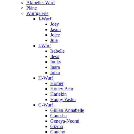
Aktueller Wurf
Pläne
Wurfgalerie
J-Wurf
Joey
Jason
Joice
Jule
I-Wurf
Isabelle
Ileso
Inuky
Inara
Iniko
H-Wurf
Homer
Honey Bear
Harlekin
Happy Yashu
G-Wurf
Gillian-Annabelle
Ganesha
Genaya-Neomi
Gizmo
Gaucho