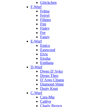
Glöckchen
F-Wurf
Felina
Feivel
Filippo
Fini
Finley
Fee
Fanny
E-Wurf
Emico
Eastwood
Elvis
Etosha
Emiliana
D-Wurf
Djego D`Ayko
Drops Theo
D`Argo Chianu
Diamond Shine
Dusty Knut
C-Wurf
Cara-Mia
Caitlyn
Charly Brown