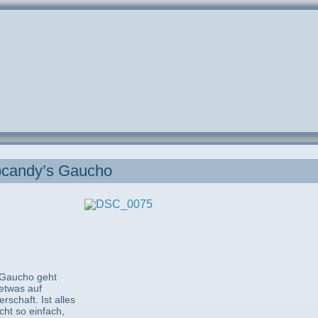
bcandy’s Gaucho
 Gaucho geht
etwas auf
rschaft. Ist alles
cht so einfach,