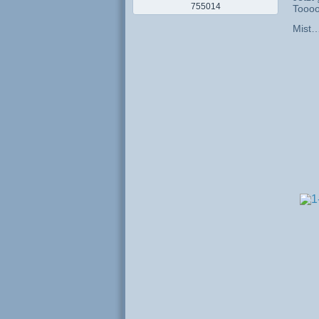
755014
Toooo
Mist