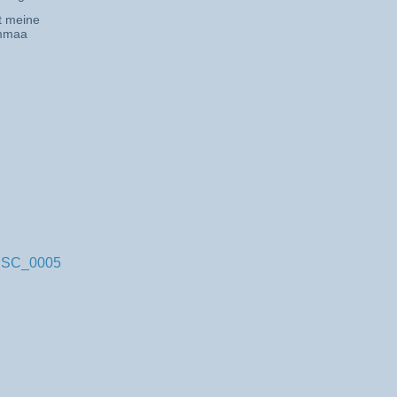
t meine
mmaa