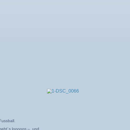
Fussball.
 geht´s looooos – und