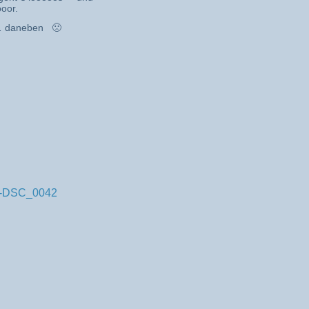
oor.
… daneben 🙁