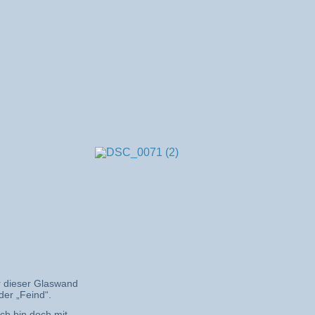
r dieser Glaswand
der „Feind“.
ich bin doch mit