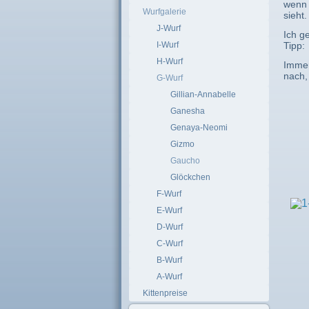
wenn 
Wurfgalerie
sieht.
J-Wurf
Ich g
I-Wurf
Tipp:
H-Wurf
Immer
nach,
G-Wurf
Gillian-Annabelle
Ganesha
Genaya-Neomi
Gizmo
Gaucho
Glöckchen
F-Wurf
E-Wurf
D-Wurf
C-Wurf
B-Wurf
A-Wurf
Kittenpreise